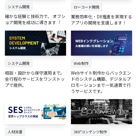
システム開発
ローコード開発
確かな経験と技術⼒で、 オフシ
業務効率化・DX推進を実現する
ョア開発を成功に導きます︕
アプリの開発を支援します！
システム開発
Web制作
相談・設計から保守運用まで。
Webサイト制作からバックエン
全行程のサービスをワンストッ
ドのシステム構築、デジタルプ
プで提供。
ロモーションまで一気通貫で行
うサービスです。
人材派遣
360°コンテンツ制作